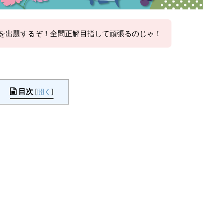
ズを出題するぞ！全問正解目指して頑張るのじゃ！
目次
[
開く
]