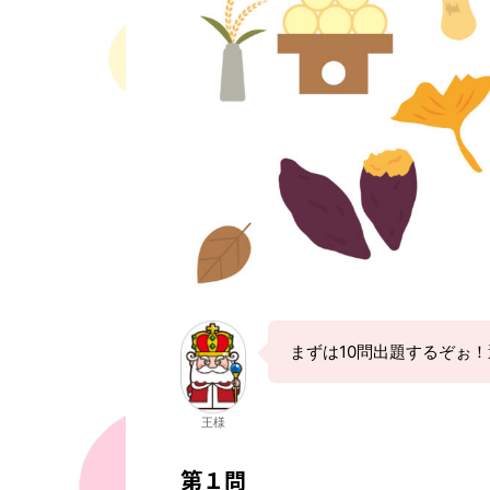
まずは10問出題するぞぉ
王様
第１問