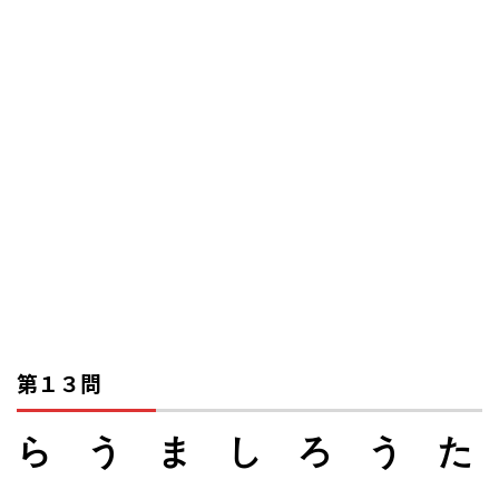
第１３問
ら う ま し ろ う た