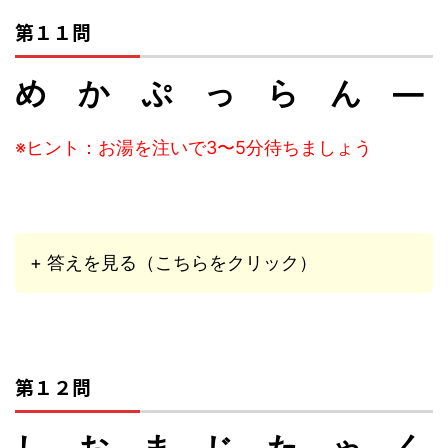
第１１問
め か ぷ っ ら ん ―
※ヒント：お湯を注いで3〜5分待ちましょう
+ 答えを見る（こちらをクリック）
第１２問
し お ま じ た ゃ く