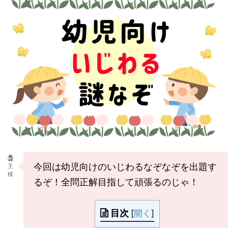
今回は幼児向けのいじわるなぞなぞを出題す
王
様
るぞ！全問正解目指して頑張るのじゃ！
目次
[
開く
]