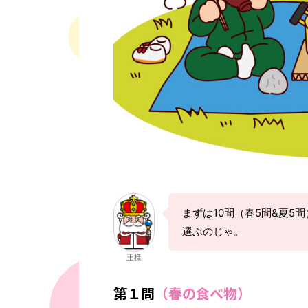
まずは10問（春5問&夏
選ぶのじゃ。
王様
第１問
（春の食べ物）