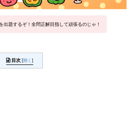
を出題するぞ！全問正解目指して頑張るのじゃ！
目次
[
開く
]