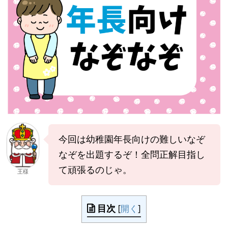
今回は幼稚園年長向けの難しいなぞ
なぞを出題するぞ！全問正解目指し
て頑張るのじゃ。
王様
目次
[
開く
]